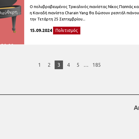
Ο πολυβραβευμένος Τρικαλινός πιανίστας Νίκος Παππάς κα
η Καναδή πιανίστα Charain Yang θα δώσουν ρεσιτάλ πιάνο
την Τετάρτη 25 Σεπτεμβρίου...
15.09.2024
Πολιτισμός
1
2
3
4
5
…
185
Α