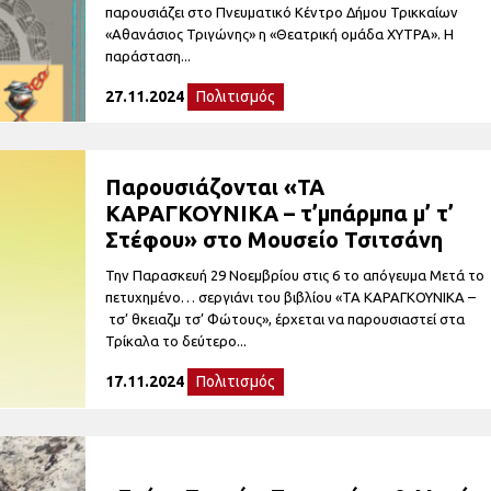
παρουσιάζει στο Πνευματικό Κέντρο Δήμου Τρικκαίων
«Αθανάσιος Τριγώνης» η «Θεατρική ομάδα ΧΥΤΡΑ». Η
παράσταση...
27.11.2024
Πολιτισμός
Παρουσιάζονται «ΤΑ
ΚΑΡΑΓΚΟΥΝΙΚΑ – τ’μπάρμπα μ’ τ’
Στέφου» στο Μουσείο Τσιτσάνη
Την Παρασκευή 29 Νοεμβρίου στις 6 το απόγευμα Μετά το
πετυχημένο… σεργιάνι του βιβλίου «ΤΑ ΚΑΡΑΓΚΟΥΝΙΚΑ –
τσ’ θκειαζμ τσ’ Φώτους», έρχεται να παρουσιαστεί στα
Τρίκαλα το δεύτερο...
17.11.2024
Πολιτισμός