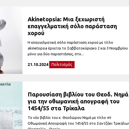
Akinetopsia: Μια ξεχωριστή
επαγγελματική σόλο παράσταση
χορού
Η επαγγελματική σόλο παράσταση χορού με τίτλο
akinetopsia έρχεται το Σαββατοκύριακο 2 και 3 Νοεμβρίου
μόνο για δύο παραστάσεις, στο...
21.10.2024
Πολιτισμός
Παρουσίαση βιβλίου του Θεοδ. Νημά
για την οθωμανική απογραφή του
1454/55 στα Τρίκαλα
Το νέο βιβλίο του κ. Θεοδώρου Νημά με τίτλο «Η
Οθωμανική Απογραφή του 1454/55 στο Σαντζάκι Τρικάλω
(Θεσσαλία – Πιερία...