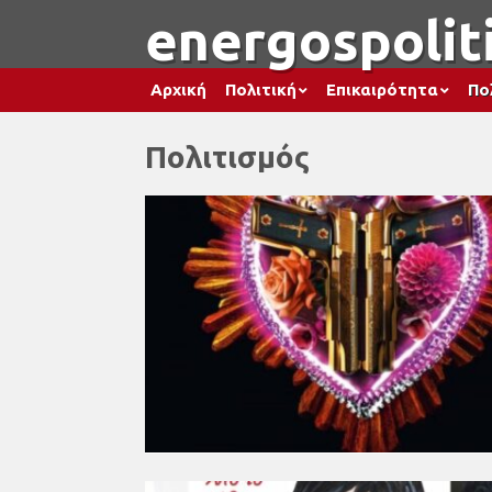
energospoliti
Αρχική
Πολιτική
Επικαιρότητα
Πο
Πολιτισμός