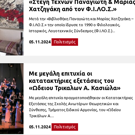
«Στέγη Τεχνών Παναγιώτη & Μαρία
Χατζηγάκη από τον Φ.Ι.ΛΟ.Σ.»
Μετά την «Βιβλιοθήκη Παναγιώτη και Μαρίας Χατζηγάκη –
Φ.Ι.ΛΟ.Σ.» την οποία ίδρυσε το 1990 ο Φιλολογικός,
Ιστορικός, Λογοτεχνικός Σύνδεσμος (Φ.Ι.ΛΟ.Σ.)...
05.11.2024
Πολιτισμός
Με μεγάλη επιτυχία οι
κατατακτήριες εξετάσεις του
«Ωδειου Τρικαλων Α. Κασιώλα»
Με μεγάλη επιτυχία πραγματοποιήθηκαν οι Κατατακτήριες
Εξετάσεις της Σχολής Ανωτέρων Θεωρητικών και
Σύνθεσης, Τμήματος Ειδικού Αρμονίας, του «Ωδείου
Τρικάλων Α....
05.11.2024
Πολιτισμός