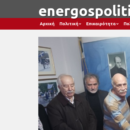
energospoliti
Αρχική
Πολιτική
Επικαιρότητα
Πο