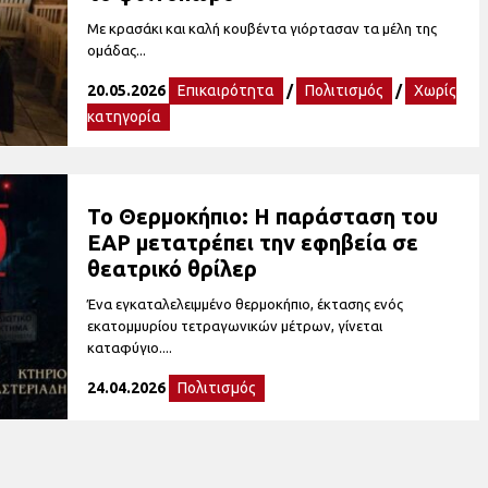
Με κρασάκι και καλή κουβέντα γιόρτασαν τα μέλη της
ομάδας...
20.05.2026
Επικαιρότητα
/
Πολιτισμός
/
Χωρίς
κατηγορία
Το Θερμοκήπιο: Η παράσταση του
ΕΑΡ μετατρέπει την εφηβεία σε
θεατρικό θρίλερ
Ένα εγκαταλελειμμένο θερμοκήπιο, έκτασης ενός
εκατομμυρίου τετραγωνικών μέτρων, γίνεται
καταφύγιο....
24.04.2026
Πολιτισμός