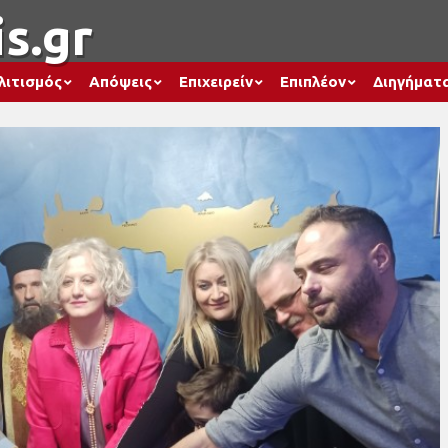
s.gr
λιτισμός
Απόψεις
Επιχειρείν
Επιπλέον
Διηγήματ