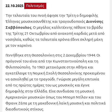
22.10.2025
Πολιτισμός
Την τελευταία του πνοή άφησε την Τρίτη ο δημοφιλής
Έλληνας μουσικοσυνθέτης και τραγουδοποιός
Διονύσης
Σαββόπουλος
. Ο μεγάλος καλλιτέχνης πέθανε το βράδυ
της Τρίτης 21 Οκτωβρίου από ανακοπή καρδιάς μετά από
νοσηλεία, καθώς τα τελευταία χρόνια έδινε σκληρή μάχη
με τον καρκίνο.
Γεννήθηκε στη Θεσσαλονίκη στις 2 Δεκεμβρίου 1944. Οι
πρόγονοί του είναι από την Κωνσταντινούπολη και τη
Φιλιππούπολη. Το 1963 μετακόμισε στην Αθήνα και
εγκατέλειψε τη Νομική Σχολή Θεσσαλονίκης προκειμένου
να ασχοληθεί με το τραγούδι. Γνώρισε μεγάλη επιτυχία
από τις πρώτες ημέρες του ως μουσικός και έγινε
δημοφιλής στην Ελλάδα. Είχε συνδυάσει τη μουσική
Αμερικανών μουσικών όπως του Μπομπ Ντίλαν και του
Φρανκ Ζάπα με τη μακεδονική λαϊκή μουσική και πολιτικά
διεισδυτικούς στίχους.