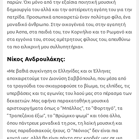
παρών. Όχι μόνο από την εξαίσια ποιητική μουσική
δημιουργία του αλλά και την αστείρευτη αγάπη του για την
πατρίδα. Προσωπικά αποχαιρετώ έναν πολύτιμο φίλο, ένα
μοναδικό άνθρωπο. Στην οικογένειά του, στην αγαπητή
μου Άσπα, στα παιδιά του, τον Κορνήλιο και το Ρωμανό και
στα εγγόνια του, στους αμέτρητους φίλους του, απευθύνω
τα πιο ειλικρινή μου συλλυπητήρια».
Νίκος Ανδρουλάκης:
«Με βαθιά συγκίνηση οι Ελληνίδες και οι Έλληνες
αποχαιρετούμε τον Διονύση Σαββόπουλο, που μέσα από
τα τραγούδια του σκιαγραφούσε το βίωμα, τις ελπίδες, τις
υπερβάσεις και τις αγωνίες του λαού μας στο πέρασμα των
δεκαετιών. Μας αφήνει παρακαταθήκη μουσικά
αριστουργήματα όπως ο “Μπάλλος”, το “Φορτηγό”, τα
“Τραπεζάκια έξω”, το “Βρώμικο ψωμί” και τόσα άλλα,
όπου πάντρευε μοναδικά τη ροκ, τη λαϊκή μουσική και
τους παραδοσιακούς ήχους. Ο “Νιόνιος” δεν είναι πια
κοντά μας, αλλά θα είναι πάντα στις καρδιές μας σε μια