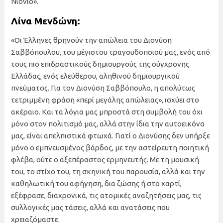
Νιόνιο».
Λίνα Μενδώνη:
«Οι Έλληνες θρηνούν την απώλεια του Διονύση
Σαββόπουλου, του μέγιστου τραγουδοποιού μας, ενός από
τους πιο επιδραστικούς δημιουργούς της σύγχρονης
Ελλάδας, ενός ελεύθερου, αληθινού δημιουργικού
πνεύματος. Για τον Διονύση Σαββόπουλο, η απολύτως
τετριμμένη φράση «περί μεγάλης απώλειας», ισχύει στο
ακέραιο. Και τα λόγια μας μπροστά στη συμβολή του όχι
μόνο στον πολιτισμό μας, αλλά στην ίδια την αυτοεικόνα
μας, είναι απελπιστικά φτωχά. Γιατί ο Διονύσης δεν υπήρξε
μόνο ο εμπνευσμένος βάρδος, με την αστείρευτη ποιητική
φλέβα, ούτε ο αξεπέραστος ερμηνευτής. Με τη μουσική
του, το στίχο του, τη σκηνική του παρουσία, αλλά και την
καθηλωτική του αφήγηση, δια ζώσης ή στο χαρτί,
εξέφρασε, διαχρονικά, τις ατομικές αναζητήσεις μας, τις
συλλογικές μας τάσεις, αλλά και ανατάσεις που
χρειαζόμαστε.