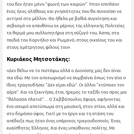
του δεν ήταν μόνο “φωνή των καιρών”. Ήταν επιπλέον
ένας ήχος αλήθειας και γνησιότητας που θα συνεχίσει να
αντηχεί στο μέλλον. Θα ήθελα με βαθιά συγκίνηση και
σεβασμό να απευθύνω εκ μέρους της ελληνικής Πολιτείας
τα θερμά μου συλλυπητήρια στη σύζυγό του, Άσπα, στα
παιδιά του Κορνήλιο και Ρωμανό, στους οικείους του και
στους αμέτρητους φίλους του».
Κυριάκος Μητσοτάκης:
«Δεν θέλω να το πιστέψω αλλά ο Διονύσης μας δεν είναι
πια εδώ. Με τον αποχωρισμό να συμβαίνει όπως τον είχε ο
ίδιος τραγουδήσει: “Δεν είμαι εδώ”. Οι άλλοι “χτύπααν τον
αέρα”. Και να ξεκινήσει, έτσι, ήρεμος το ταξίδι του προς μια
“θάλασσα πλατιά”… Ο Σαββόπουλος έφυγε, αφήνοντας
ένα ισχυρό αποτύπωμα στη μουσική, στον στίχο, αλλά και
στο δημόσιο ύφος. Γιατί με το έργο και τη στάση του
απέδειξε πως ήταν ένας υπέροχος τραγουδοποιός. Ένας
ευαίσθητος Έλληνας. Και ένας υπεύθυνος πολίτης. Με