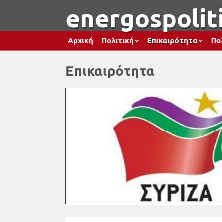
energospoliti
Αρχική
Πολιτική
Επικαιρότητα
Πο
Επικαιρότητα