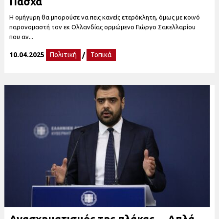
Πάσχα
Η ομήγυρη θα μπορούσε να πεις κανείς ετερόκλητη, όμως με κοινό
παρονομαστή τον εκ Ολλανδίας ορμώμενο Γιώργο Σακελλαρίου
που αν...
10.04.2025
Πολιτική
/
Τοπικά
Ανασχηματισμός της πλάκας… Απλά