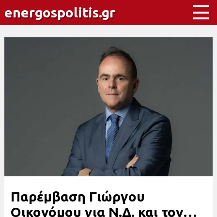
energospolitis.gr
Παρέμβαση Γιώργου
Οικονόμου για Ν.Δ. και τον…