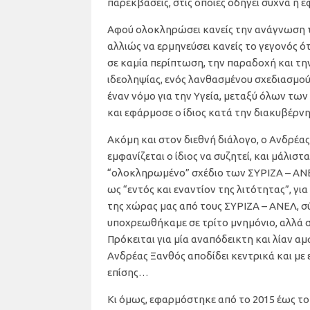
παρεκβάσεις, στις οποίες οδηγεί συχνά η 
Αφού ολοκληρώσει κανείς την ανάγνωση τ
αλλιώς να ερμηνεύσει κανείς το γεγονός ό
σε καμία περίπτωση, την παραδοχή και την
ιδεοληψίας, ενός λανθασμένου σχεδιασμού 
έναν νόμο για την Υγεία, μεταξύ όλων τω
και εφάρμοσε ο ίδιος κατά την διακυβέρν
Ακόμη και στον διεθνή διάλογο, ο Ανδρέας
εμφανίζεται ο ίδιος να συζητεί, και μάλιστ
“ολοκληρωμένο” σχέδιο των ΣΥΡΙΖΑ – ΑΝΕΛ
ως “εντός και εναντίον της λιτότητας”, γ
της χώρας μας από τους ΣΥΡΙΖΑ – ΑΝΕΛ, σ
υποχρεωθήκαμε σε τρίτο μνημόνιο, αλλά στ
Πρόκειται για μία αναπόδεικτη και λίαν α
Ανδρέας Ξανθός αποδίδει κεντρικά και με
επίσης…
Κι όμως, εφαρμόστηκε από το 2015 έως το 