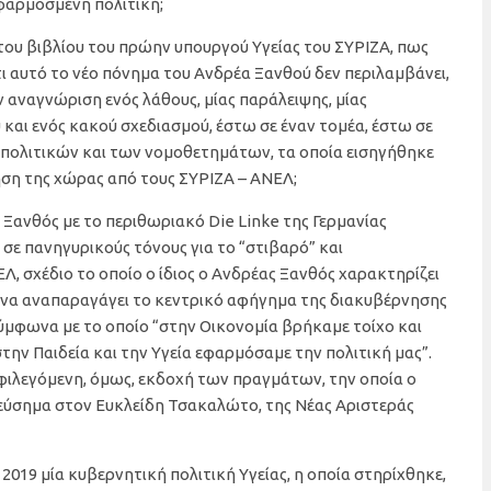
εφαρμοσμένη πολιτική;
ου βιβλίου του πρώην υπουργού Υγείας του ΣΥΡΙΖΑ, πως
τι αυτό το νέο πόνημα του Ανδρέα Ξανθού δεν περιλαμβάνει,
 αναγνώριση ενός λάθους, μίας παράλειψης, μίας
και ενός κακού σχεδιασμού, έστω σε έναν τομέα, έστω σε
ν πολιτικών και των νομοθετημάτων, τα οποία εισηγήθηκε
ηση της χώρας από τους ΣΥΡΙΖΑ – ΑΝΕΛ;
 Ξανθός με το περιθωριακό Die Linke της Γερμανίας
α σε πανηγυρικούς τόνους για το “στιβαρό” και
, σχέδιο το οποίο ο ίδιος ο Ανδρέας Ξανθός χαρακτηρίζει
ια να αναπαραγάγει το κεντρικό αφήγημα της διακυβέρνησης
ύμφωνα με το οποίο “στην Οικονομία βρήκαμε τοίχο και
ην Παιδεία και την Υγεία εφαρμόσαμε την πολιτική μας”.
μφιλεγόμενη, όμως, εκδοχή των πραγμάτων, την οποία ο
 εύσημα στον Ευκλείδη Τσακαλώτο, της Νέας Αριστεράς
2019 μία κυβερνητική πολιτική Υγείας, η οποία στηρίχθηκε,