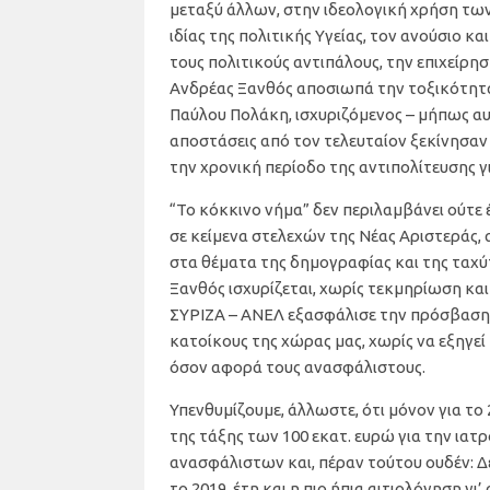
μεταξύ άλλων, στην ιδεολογική χρήση τω
ιδίας της πολιτικής Υγείας, τον ανούσιο κα
τους πολιτικούς αντιπάλους, την επιχείρησ
Ανδρέας Ξανθός αποσιωπά την τοξικότητα
Παύλου Πολάκη, ισχυριζόμενος – μήπως αυτή
αποστάσεις από τον τελευταίον ξεκίνησαν 
την χρονική περίοδο της αντιπολίτευσης 
“Το κόκκινο νήμα” δεν περιλαμβάνει ούτε
σε κείμενα στελεχών της Νέας Αριστεράς, α
στα θέματα της δημογραφίας και της ταχ
Ξανθός ισχυρίζεται, χωρίς τεκμηρίωση και
ΣΥΡΙΖΑ – ΑΝΕΛ εξασφάλισε την πρόσβαση 
κατοίκους της χώρας μας, χωρίς να εξηγε
όσον αφορά τους ανασφάλιστους.
Υπενθυμίζουμε, άλλωστε, ότι μόνον για τ
της τάξης των 100 εκατ. ευρώ για την ια
ανασφάλιστων και, πέραν τούτου ουδέν: Δε
το 2019, έτη και η πιο ήπια αιτιολόγηση γι’