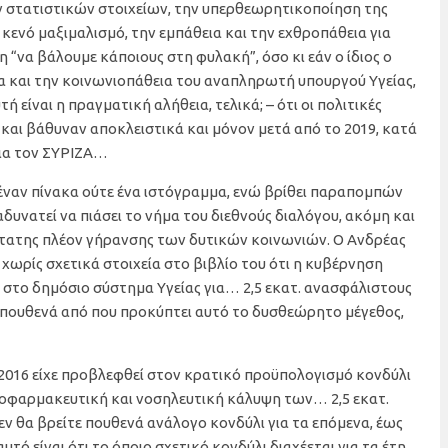
ν στατιστικών στοιχείων, την υπερθεωρητικοποίηση της
ι κενό μαξιμαλισμό, την εμπάθεια και την εχθροπάθεια για
η “να βάλουμε κάποιους στη φυλακή”, όσο κι εάν ο ίδιος ο
 και την κοινωνιοπάθεια του αναπληρωτή υπουργού Υγείας,
 είναι η πραγματική αλήθεια, τελικά; – ότι οι πολιτικές
και βάθυναν αποκλειστικά και μόνον μετά από το 2019, κατά
για τον ΣΥΡΙΖΑ…
 έναν πίνακα ούτε ένα ιστόγραμμα, ενώ βρίθει παραπομπών
δυνατεί να πιάσει το νήμα του διεθνούς διαλόγου, ακόμη και
ύτατης πλέον γήρανσης των δυτικών κοινωνιών. Ο Ανδρέας
 χωρίς σχετικά στοιχεία στο βιβλίο του ότι η κυβέρνηση
στο δημόσιο σύστημα Υγείας για… 2,5 εκατ. ανασφάλιστους
ί πουθενά από που προκύπτει αυτό το δυσθεώρητο μέγεθος,
ο 2016 είχε προβλεφθεί στον κρατικό προϋπολογισμό κονδύλι
τροφαρμακευτική και νοσηλευτική κάλυψη των… 2,5 εκατ.
ν θα βρείτε πουθενά ανάλογο κονδύλι για τα επόμενα, έως
 αυτό είναι ότι το όποιο σχετικό κονδύλι διαχέεται για τα έτη