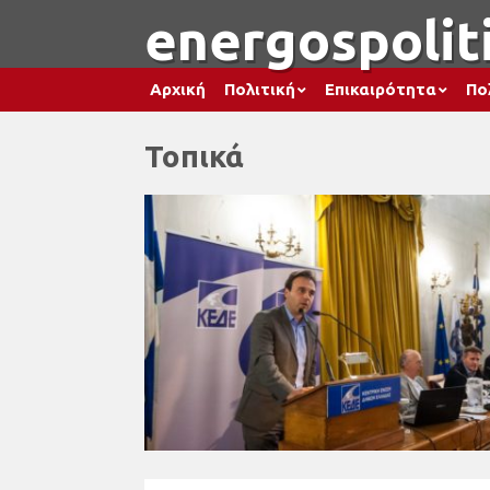
energospoliti
Αρχική
Πολιτική
Επικαιρότητα
Πο
Τοπικά