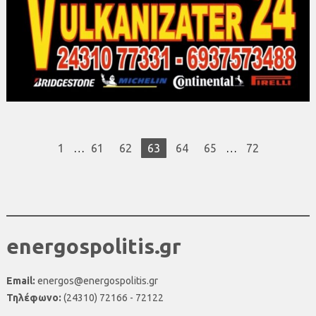
1
…
61
62
63
64
65
…
72
energospolitis.gr
Email:
energos@energospolitis.gr
Τηλέφωνο:
(24310) 72166 - 72122