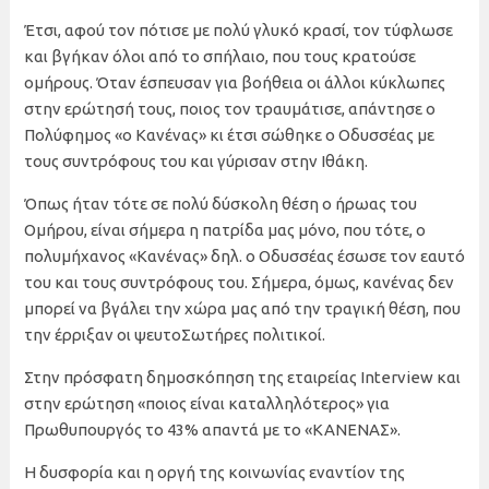
Έτσι, αφού τον πότισε με πολύ γλυκό κρασί, τον τύφλωσε
και βγήκαν όλοι από το σπήλαιο, που τους κρατούσε
ομήρους. Όταν έσπευσαν για βοήθεια οι άλλοι κύκλωπες
στην ερώτησή τους, ποιος τον τραυμάτισε, απάντησε ο
Πολύφημος «ο Κανένας» κι έτσι σώθηκε ο Οδυσσέας με
τους συντρόφους του και γύρισαν στην Ιθάκη.
Όπως ήταν τότε σε πολύ δύσκολη θέση ο ήρωας του
Ομήρου, είναι σήμερα η πατρίδα μας μόνο, που τότε, ο
πολυμήχανος «Κανένας» δηλ. ο Οδυσσέας έσωσε τον εαυτό
του και τους συντρόφους του. Σήμερα, όμως, κανένας δεν
μπορεί να βγάλει την χώρα μας από την τραγική θέση, που
την έρριξαν οι ψευτοΣωτήρες πολιτικοί.
Στην πρόσφατη δημοσκόπηση της εταιρείας Interview και
στην ερώτηση «ποιος είναι καταλληλότερος» για
Πρωθυπουργός το 43% απαντά με το «ΚΑΝΕΝΑΣ».
Η δυσφορία και η οργή της κοινωνίας εναντίον της