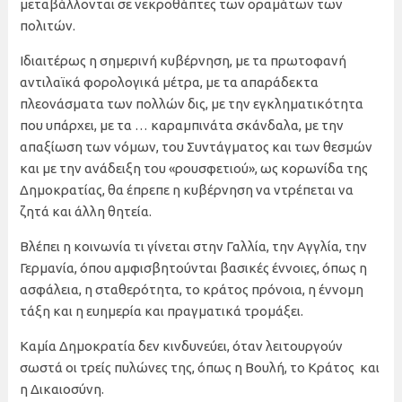
μεταβάλλονται σε νεκροθάπτες των οραμάτων των
πολιτών.
Ιδιαιτέρως η σημερινή κυβέρνηση, με τα πρωτοφανή
αντιλαϊκά φορολογικά μέτρα, με τα απαράδεκτα
πλεονάσματα των πολλών δις, με την εγκληματικότητα
που υπάρχει, με τα … καραμπινάτα σκάνδαλα, με την
απαξίωση των νόμων, του Συντάγματος και των θεσμών
και με την ανάδειξη του «ρουσφετιού», ως κορωνίδα της
Δημοκρατίας, θα έπρεπε η κυβέρνηση να ντρέπεται να
ζητά και άλλη θητεία.
Βλέπει η κοινωνία τι γίνεται στην Γαλλία, την Αγγλία, την
Γερμανία, όπου αμφισβητούνται βασικές έννοιες, όπως η
ασφάλεια, η σταθερότητα, το κράτος πρόνοια, η έννομη
τάξη και η ευημερία και πραγματικά τρομάξει.
Καμία Δημοκρατία δεν κινδυνεύει, όταν λειτουργούν
σωστά οι τρείς πυλώνες της, όπως η Βουλή, το Κράτος και
η Δικαιοσύνη.