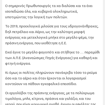
Ο σημερινός Πρωθυπουργός τα χει διαλύσει και τα έχει
ισοπεδώσει όλα, και κυβερνά ολοκληρωτικά,
υποτιμώντας την λογική των πολιτών.
Το 2019, προεκλογικά μιλούσε για τους υδρογονάνθρακες,
δηλ πετρέλαιο και Αέριο, ως την καλύτερη μορφή
ενέργειας και μετεκλογικά μπήκε στο μεγάλο ψέμα, την
πράσινη ενέργεια, που υιοθέτησε η Ε.Ε.
Εκεί έγινε το μεγάλο φαγοπότι και στήθηκε το … παραμύθι
των Α.Π.Ε. (Ανανεώσιμες Πηγές Ενέργειας) για καθαρή και
φτηνή ενέργεια.
Κι όμως οι πολίτες πληρώνουν πανάκριβα τόσο το ρεύμα
όσο και το αέριο και όταν έρχονται οι λογαριασμοί
κοντεύουν να πάθουν εγκεφαλικό επεισόδιο.
Οι εργολάβοι της πράσινης ενέργειας, με τα πολύχρωμα
τιμολόγια, μπλε, κίτρινα, πράσινα και γαλάζιο, και του
νερού, που είναι κοινωνικά αγαθά, έγιναν οι εφιάλτες της