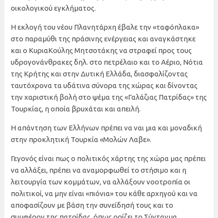
οικολογικού εγκλήματος.
Η εκλογή του νέου Πλανητάρχη έβαλε την «ταφόπλακα»
στο παραμύθι της πράσινης ενέργειας και αναγκάστηκε
και ο ΚυριαΚούλης Μητσοτάκης να στραφεί προς τους
υδρογονάνθρακες δηλ. στο πετρέλαιο και το Αέριο, Νότια
της Κρήτης και στην Δυτική Ελλάδα, διασφαλίζοντας
ταυτόχρονα τα υδάτινα σύνορα της χώρας και δίνοντας
την χαριστική βολή στο ψέμα της «Γαλάζιας Πατρίδας» της
Τουρκίας, η οποία βρυχάται και απειλή.
Η απάντηση των Ελλήνων πρέπει να ναι μια και μοναδική
στην προκλητική Τουρκία «Μολών Λαβε».
Γεγονός είναι πως ο πολιτικός χάρτης της χώρα μας πρέπει
να αλλάξει, πρέπει να αναμορφωθεί το στήσιμο και η
λειτουργία των κομμάτων, να αλλάξουν νοοτροπία οι
πολιτικοί, να μην είναι «πιόνια» του κάθε αρχηγού και να
αποφασίζουν με βάση την συνείδησή τους και το
συμφέρον της πατρίδας, όπως ορίζει το Σύνταγμα.