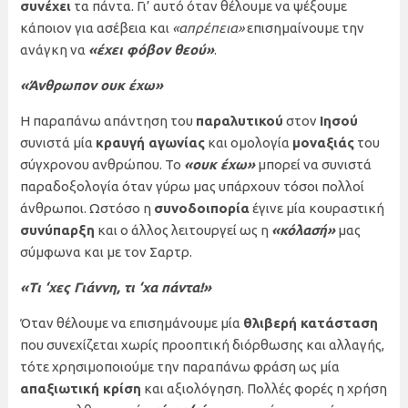
συνέχει
τα πάντα. Γι’ αυτό όταν θέλουμε να ψέξουμε
κάποιον για ασέβεια και
«απρέπεια»
επισημαίνουμε την
ανάγκη να
«έχει φόβον θεού»
.
«Άνθρωπον ουκ έχω»
Η παραπάνω απάντηση του
παραλυτικού
στον
Ιησού
συνιστά μία
κραυγή αγωνίας
και ομολογία
μοναξιάς
του
σύγχρονου ανθρώπου. Το
«ουκ έχω»
μπορεί να συνιστά
παραδοξολογία όταν γύρω μας υπάρχουν τόσοι πολλοί
άνθρωποι. Ωστόσο η
συνοδοιπορία
έγινε μία κουραστική
συνύπαρξη
και ο άλλος λειτουργεί ως η
«κόλασή»
μας
σύμφωνα και με τον Σαρτρ.
«Τι ‘χες Γιάννη, τι ‘χα πάντα!»
Όταν θέλουμε να επισημάνουμε μία
θλιβερή κατάσταση
που συνεχίζεται χωρίς προοπτική διόρθωσης και αλλαγής,
τότε χρησιμοποιούμε την παραπάνω φράση ως μία
απαξιωτική κρίση
και αξιολόγηση. Πολλές φορές η χρήση