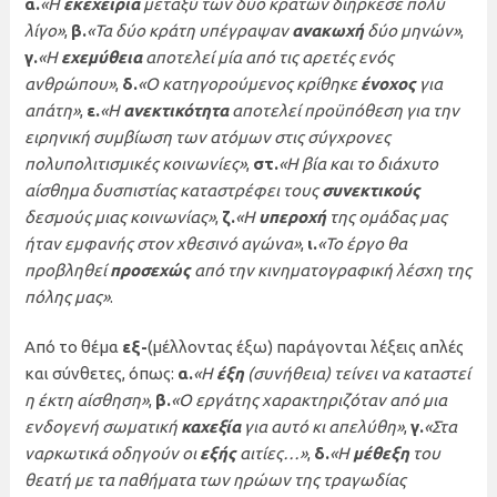
α.
«Η
εκεχειρία
μεταξύ των δύο κρατών διήρκεσε πολύ
λίγο»
,
β.
«Τα δύο κράτη υπέγραψαν
ανακωχή
δύο μηνών»
,
γ.
«Η
εχεμύθεια
αποτελεί μία από τις αρετές ενός
ανθρώπου»
,
δ.
«Ο κατηγορούμενος κρίθηκε
ένοχος
για
απάτη»
,
ε.
«Η
ανεκτικότητα
αποτελεί προϋπόθεση για την
ειρηνική συμβίωση των ατόμων στις σύγχρονες
πολυπολιτισμικές κοινωνίες»
,
στ.
«Η βία και το διάχυτο
αίσθημα δυσπιστίας καταστρέφει τους
συνεκτικούς
δεσμούς μιας κοινωνίας»
,
ζ.
«Η
υπεροχή
της ομάδας μας
ήταν εμφανής στον χθεσινό αγώνα»
,
ι.
«Το έργο θα
προβληθεί
προσεχώς
από την κινηματογραφική λέσχη της
πόλης μας»
.
Από το θέμα
εξ-
(μέλλοντας έξω) παράγονται λέξεις απλές
και σύνθετες, όπως:
α.
«Η
έξη
(συνήθεια) τείνει να καταστεί
η έκτη αίσθηση»
,
β.
«Ο εργάτης χαρακτηριζόταν από μια
ενδογενή σωματική
καχεξία
για αυτό κι απελύθη»
,
γ.
«Στα
ναρκωτικά οδηγούν οι
εξής
αιτίες…»
,
δ.
«Η
μέθεξη
του
θεατή με τα παθήματα των ηρώων της τραγωδίας