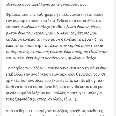
σθεναρά στον αφελληνισμό της γλώσσας μας.
Φράσεις από την καθημερινή επικοινωνία πιστοποιούν
τον κυρίαρχο ρόλο του έχω. Ενδεικτικά παρατίθενται
κάποιες:
α.
«
έχω
πένθος»
(πενθώ),
β.
«τα
έχω
χαμένα»
,
γ.
«τον
έχω
του χεριού μου»
,
δ.
«
έχω
το μέτωπό μου
καθαρό»
,
ε.
«
έχω
τον νου μου»
,
στ.
«
έχω
τα μέσα»
,
ζ.
«τα
έχει
τετρακόσια»
,
η.
«τον
έχω
στην καρδιά μου»
,
ι.
«
έχω
μπάρμπα στην κορώνη»
,
ια.
«την
έχω
άσχημα»
,
ιβ.
«Άφησέ
τον αυτόν,
έχει
άγρια μεσάνυχτα»
,
ιγ.
«
έχει
ο θεός»
.
Το πλήθος των λέξεων που παράγονται από το ρήμα
έχω
επιβάλλει την αναζήτηση των αρχικών θεμάτων του. Οι
αρχικές, λοιπόν, ρίζες του έχω είναι:
α. εχ-
,
β. εξ-
,
γ. σχ-
.
Καθένα από τα παραπάνω θέματα συνοδεύεται από μια
μεγάλη ομάδα λέξεων που πολλές φορές η ετυμολογία
τους ξαφνιάζει (Έκτωρ, σχολείο, έξω…).
Από το θέμα
εχ-
παράγονται λέξεις, συνήθως σύνθετες: