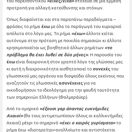
του παρελθοντικού
«είχες/είχα»
στοχεύει σε μια έμμεση
προτροπή για αλλαγή κατεύθυνσης και στόχων.
Όπως διαφαίνεται και στα παραπάνω παραδείγματα –
φράσεις το ρήμα
έχω
με όλα τα παράγωγά του κυριαρχεί
απόλυτα στο λόγο μας. Το ρήμα
«έχω»
άλλοτε κείται
αυτόνομα στην πρόταση με ποικιλία σημασιών κι άλλοτε
χρησιμοποιείται ως βοηθητικό άλλων ρημάτων
«το
πρόβλημα θα έχει λυθεί σε δύο μήνες»
. Η παρουσία του
έχω
είναι διαχρονική στον γραπτό λόγο της γλώσσας μας
κι αυτή η διαχρονικότητα αισθητοποιεί το
συνεχές
του
γλωσσικού μας οργάνου και διαψεύδει όλους εκείνους που
αναζητούν τις γλωσσικές
ασυνέχειες
για να
οικοδομήσουν το ιδεολόγημα για την ψευδή ταυτότητα
των σημερινών Ελλήνων (Φαλμεράϋερ).
Από το ομηρικό
«έξουσι γαρ άπαντας ευκνήμιδες
Αχαιοί»
(θα τους αντιμετωπίσουν όλους οι καλλικνήμιδες
Αχαιοί) μέχρι το σημερινό
«έχει ο καιρός γυρίσματα»
το
ρήμα έχω
«διατηρείται»
αναλλοίωτο και αντιστέκεται