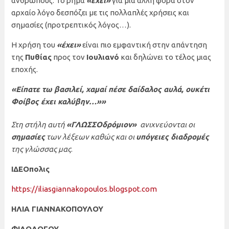
ανθρώπους. Το ρήμα
«έχει»
για μια άλλη φορά στον
αρχαίο λόγο δεσπόζει με τις πολλαπλές χρήσεις και
σημασίες (προτρεπτικός λόγος…).
Η χρήση του
«έχει»
είναι πιο εμφαντική στην απάντηση
της
Πυθίας
προς τον
Ιουλιανό
και δηλώνει το τέλος μιας
εποχής.
«Είπατε τω βασιλεί, χαμαί πέσε δαίδαλος αυλά, ουκέτι
Φοίβος έχει καλύβην…»»
Στη στήλη αυτή
«ΓΛΩΣΣΟδρόμιον»
ανιχνεύονται οι
σημασίες
των λέξεων καθώς και οι
υπόγειες διαδρομές
της γλώσσας μας
.
ΙΔΕΟπολις
https://iliasgiannakopoulos.blogspot.com
ΗΛΙΑ ΓΙΑΝΝΑΚΟΠΟΥΛΟΥ
ΦΙΛΟΛΟΓΟΥ