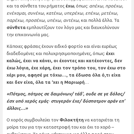
και τα σύνθετα του ρήματος
έχω
, όπως:
απέχω, προέχω,
ενέχομαι, συνέχω, κατέχω, υπερέχω, επέχω, μετέχω,
παρέχω, προσέχω, υπέχω, αντέχω
, και πολλά άλλα. Τα
σύνθετα
εμπλουτίζουν τον λόγο μας και διευκολύνουν
την επικοινωνία μας.
Κάποιες φράσεις έχουν ειδικό φορτίο και είναι ευρέως
διαδεδομένες και πολυχρησιμοποιημένες, όπως:
έχει
καλώς, έχει να κάνει, οι έχοντες και κατέχοντες, δεν
έχω λόγια, έχε χάρη, έχει τον τρόπο του, τον έχω στο
χέρι μου, αφησέ με τόχω…, τα έδωσα όλα ό,τι είχα
και δεν είχα, όλα τα ‘χει η Μαριωρή
…
«Πότμος, πότμος σε δαιμόνων/ τάδ’, ουδε σε γε δόλος/
έσχ υπό χερός εμάς∙ στυγεράν έχε/ δύσποτμον αράν επ’
άλλοις…»
Ο χορός συμβουλεύει τον
Φιλοκτήτη
να καταριέται τη
μοίρα του για την καταστροφή του και όχι το χορό –