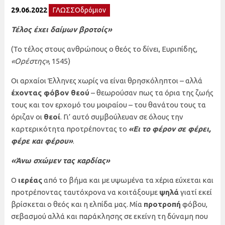
29.06.2022
ΓΛΩΣΣΟδρόμιον
Τέλος έχει δαίμων βροτοίς»
(Το τέλος στους ανθρώπους ο θεός το δίνει, Ευριπίδης,
«Ορέστης»
, 1545)
Οι αρχαίοι Έλληνες χωρίς να είναι θρησκόληπτοι – αλλά
έχοντας φόβον θεού
– θεωρούσαν πως τα όρια της ζωής
τους και τον ερχομό του μοιραίου – του θανάτου τους τα
όριζαν οι
θεοί
. Γι’ αυτό συμβούλευαν σε όλους την
καρτερικότητα προτρέποντας το
«Ει το φέρον σε φέρει,
φέρε και φέρου»
.
«Άνω σχώμεν τας καρδίας»
Ο
ιερέας
από το βήμα και με υψωμένα τα χέρια εύχεται και
προτρέποντας ταυτόχρονα να κοιτάξουμε
ψηλά
γιατί εκεί
βρίσκεται ο θεός και η ελπίδα μας. Μία
προτροπή
φόβου,
σεβασμού αλλά και παράκλησης σε εκείνη τη δύναμη που