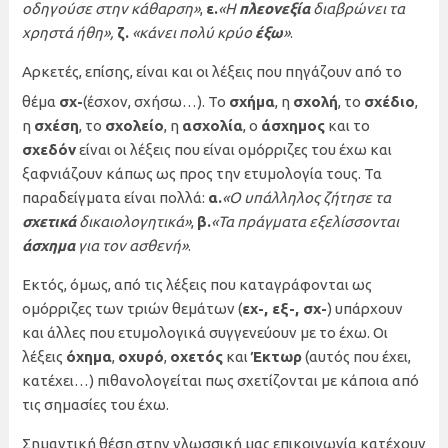
οδηγούσε στην κάθαρση»
,
ε.
«Η
πλεονεξία
διαβρώνει τα
χρηστά ήθη»,
ζ.
«κάνει πολύ κρύο
έξω
»
.
Αρκετές, επίσης, είναι και οι λέξεις που πηγάζουν από το
θέμα
σχ-
(έσχον, σχήσω…). Το
σχήμα
, η
σχολή
, το
σχέδιο
,
η
σχέση
, το
σχολείο
, η
ασχολία
, ο
άσχημος
και το
σχεδόν
είναι οι λέξεις που είναι ομόρριζες του έχω και
ξαφνιάζουν κάπως ως προς την ετυμολογία τους. Τα
παραδείγματα είναι πολλά:
α.
«Ο υπάλληλος ζήτησε τα
σχετικά
δικαιολογητικά»
,
β.
«Τα πράγματα εξελίσσονται
άσχημα
για τον ασθενή»
.
Εκτός, όμως, από τις λέξεις που καταγράφονται ως
ομόρριζες των τριών θεμάτων (
εχ-, εξ-, σχ-
) υπάρχουν
και άλλες που ετυμολογικά συγγενεύουν με το έχω. Οι
λέξεις
όχημα
,
οχυρό
,
οχετός
και
Έκτωρ
(αυτός που έχει,
κατέχει…) πιθανολογείται πως σχετίζονται με κάποια από
τις σημασίες του έχω.
Σημαντική θέση στην γλωσσική μας επικοινωνία κατέχουν