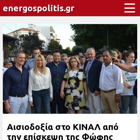
energospolitis.gr
Αισιοδοξία στο ΚΙΝΑΛ από
την επίσκεψη της Φώφης