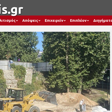
s.gr
λιτισμός
Απόψεις
Επιχειρείν
Επιπλέον
Διηγήματ