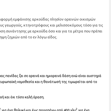
 αφορμή εμφάνισης αρκούδας πλησίον ορεινών οικισμών
ους γεωργούς, κτηνοτρόφους και μελισσοκόμους τόσο για τις
ωση συνάντησης με αρκούδα όσο και για τα μέτρα που πρέπει
ηψη ζημιών από το εν λόγω είδος.
μας πανίδας ζει σε ορεινά και ημιορεινά δάση ενώ είναι αυστηρά
ευρωπαϊκή νομοθεσία και η θανάτωσή της τιμωρείται από το
οή και όχι τόσο καλή όραση.
2
2
για ένα θηλυκό και έως παραπάνω από 400 χλμ
για ένα