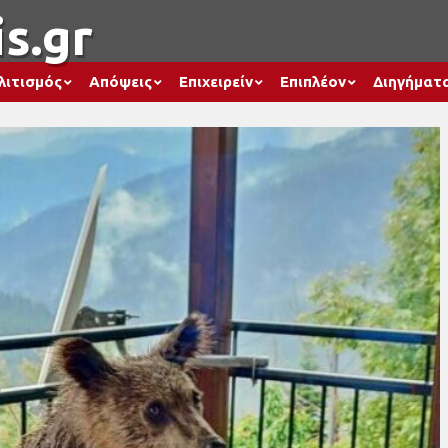
s.gr
λιτισμός
Απόψεις
Επιχειρείν
Επιπλέον
Διηγήματ