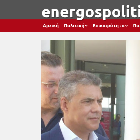
energospoliti
Αρχική
Πολιτική
Επικαιρότητα
Πο