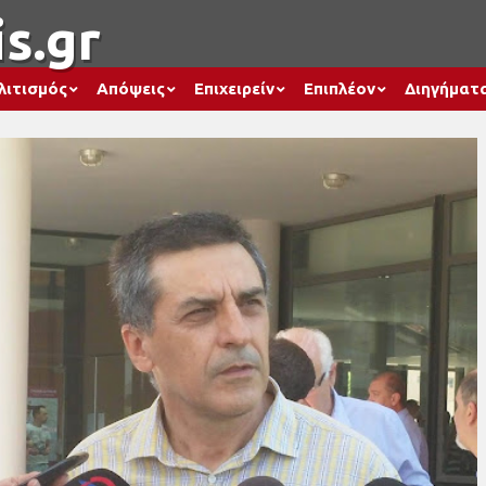
s.gr
λιτισμός
Απόψεις
Επιχειρείν
Επιπλέον
Διηγήματ