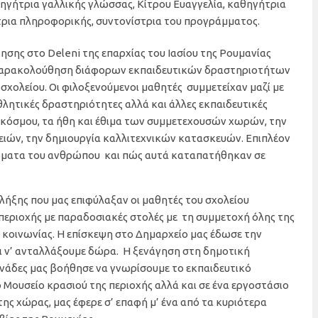
ηγήτρια γαλλικής γλώσσας, Κίτρου Ευαγγελία, καθηγήτρια
τρια πληροφορικής, συντονίστρια του προγράμματος.
σης στο Deleni της επαρχίας του Ιασίου της Ρουμανίας
 παρακολούθηση διάφορων εκπαιδευτικών δραστηριοτήτων
σχολείου. Οι φιλοξενούμενοι μαθητές συμμετείχαν μαζί με
θλητικές δραστηριότητες αλλά και άλλες εκπαιδευτικές
 κόσμου, τα ήθη και έθιμα των συμμετεχουσών χωρών, την
ών, την δημιουργία καλλιτεχνικών κατασκευών. Επιπλέον
ιώματα του ανθρώπου και πώς αυτά καταπατήθηκαν σε
λήξης που μας επιφύλαξαν οι μαθητές του σχολείου
περιοχής με παραδοσιακές στολές με τη συμμετοχή όλης της
ς κοινωνίας. Η επίσκεψη στο Δημαρχείο μας έδωσε την
ι ν’ ανταλλάξουμε δώρα. Η ξενάγηση στη δημοτική
ονάδες μας βοήθησε να γνωρίσουμε το εκπαιδευτικό
 Μουσείο κρασιού της περιοχής αλλά και σε ένα εργοστάσιο
ης χώρας, μας έφερε σ’ επαφή μ’ ένα από τα κυριότερα