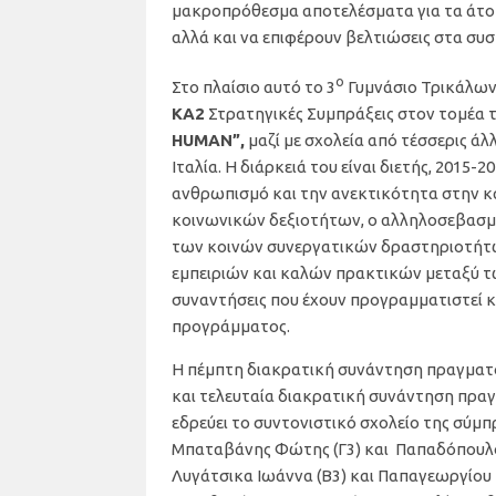
μακροπρόθεσμα αποτελέσματα για τα άτομ
αλλά και να επιφέρουν βελτιώσεις στα συσ
ο
Στο πλαίσιο αυτό το 3
Γυμνάσιο Τρικάλων
ΚΑ2
Στρατηγικές Συμπράξεις στον τομέα τ
HUMAN”,
μαζί με σχολεία από τέσσερις άλ
Ιταλία. Η διάρκειά του είναι διετής, 2015
ανθρωπισμό και την ανεκτικότητα στην 
κοινωνικών δεξιοτήτων, ο αλληλοσεβασμός
των κοινών συνεργατικών δραστηριοτήτω
εμπειριών και καλών πρακτικών μεταξύ τ
συναντήσεις που έχουν προγραμματιστεί 
προγράμματος.
Η πέμπτη διακρατική συνάντηση πραγματο
και τελευταία διακρατική συνάντηση πραγ
εδρεύει το συντονιστικό σχολείο της σύμπ
Μπαταβάνης Φώτης (Γ3) και Παπαδόπουλος
Λυγάτσικα Ιωάννα (Β3) και Παπαγεωργίου