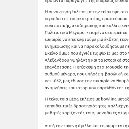
προϊόντα παραγωγής της επαρχίας Μολδαβ
Η συνάντηση έκλεισε με την επίσκεψη στο 
περίοδο της τουρκοκρατίας, πρωτεύουσα τ
πολιτιστικής, ακαδημαϊκής και καλλιτεχν
Πολιτιστικό Μέγαρο, χτισμένο στα ερείπια
ευκαιρία να επισκεφτούμε μια έκθεση τεχ
Ενημέρωσης και να παρακολουθήσουμε πει
Εκείνο όμως που άγγιξε τις ψυχές μας στο
Αλέξανδρου Υψηλάντη και τα ιστορικά στο
επανάστασης. Η επίσκεψη στο Μουσείο τ
ρυθμού μέγαρο, που υπήρξε η βασιλική κα
και 1862, μας έδωσε την ευκαιρία να θαυμά
αναμνήσεις του ιστορικού παρελθόντος τη
Η τελευταία μέρα έκλεισε με bowling με
εκπαιδευτικές δραστηριότητες καλλιέργη
μαθητές χαρίζοντάς τους μοναδικές στιγμέ
Αυτή την ευγενή άμιλλα και τη συμμετοχή σ