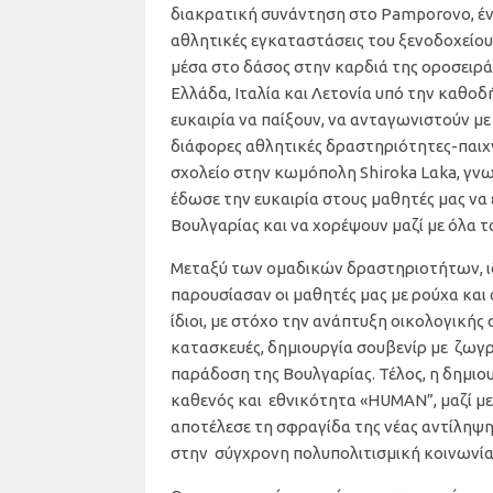
διακρατική συνάντηση στο Pamporovo, ένα
αθλητικές εγκαταστάσεις του ξενοδοχείου
μέσα στο δάσος στην καρδιά της οροσειρά
Ελλάδα, Ιταλία και Λετονία υπό την καθ
ευκαιρία να παίξουν, να ανταγωνιστούν με
διάφορες αθλητικές δραστηριότητες-παιχν
σχολείο στην κωμόπολη Shiroka Lαka, γνω
έδωσε την ευκαιρία στους μαθητές μας να
Βουλγαρίας και να χορέψουν μαζί με όλα τ
Μεταξύ των ομαδικών δραστηριοτήτων, ιδ
παρουσίασαν οι μαθητές μας με ρούχα κα
ίδιοι, με στόχο την ανάπτυξη οικολογικής 
κατασκευές, δημιουργία σουβενίρ με ζωγρ
παράδοση της Βουλγαρίας. Τέλος, η δημιου
καθενός και εθνικότητα «HUMAN”, μαζί με
αποτέλεσε τη σφραγίδα της νέας αντίληψη
στην σύγχρονη πολυπολιτισμική κοινωνία