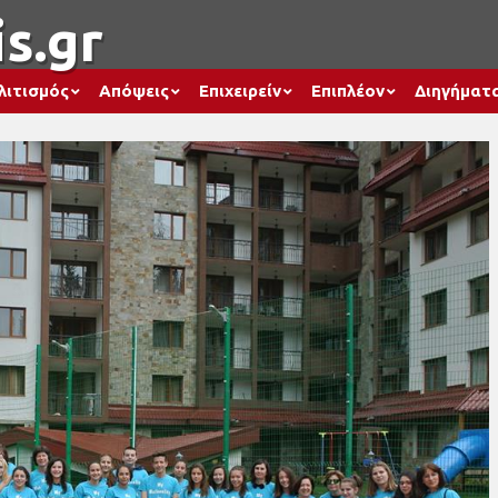
s.gr
λιτισμός
Απόψεις
Επιχειρείν
Επιπλέον
Διηγήματ