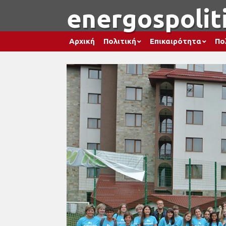
energospoliti
Αρχική
Πολιτική
Επικαιρότητα
Πο