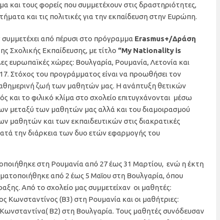
α και τους φορείς που συμμετέχουν στις δραστηριότητες,
τήματα και τις πολιτικές για την εκπαίδευση στην Ευρώπη.
 συμμετέχει από πέρυσι στο πρόγραμμα
Erasmus+/Δράση
ης Σχολικής Εκπαίδευσης, με τίτλο
“My
Nationality
is
λες ευρωπαϊκές χώρες: Βουλγαρία, Ρουμανία, Λετονία και
-2017. Στόχος του προγράμματος είναι να προωθήσει τον
καθημερινή ζωή των μαθητών μας. Η ανάπτυξη θετικών
 και το φιλικό κλίμα στο σχολείο επιτυγχάνονται μέσω
ν μεταξύ των μαθητών μας αλλά και του διαμοιρασμού
ων μαθητών και των εκπαιδευτικών στις διακρατικές
κατά την διάρκεια των δυο ετών εφαρμογής του
ποιήθηκε στη Ρουμανία από 27 έως 31 Μαρτίου, ενώ η έκτη
ματοποιήθηκε από 2 έως 5 Μαΐου στη Βουλγαρία, όπου
ραξης. Από το σχολείο μας συμμετείχαν οι μαθητές:
 Κωνσταντίνος (Β3) στη Ρουμανία και οι μαθήτριες:
 Κωνσταντίνα( Β2) στη Βουλγαρία. Τους μαθητές συνόδευσαν