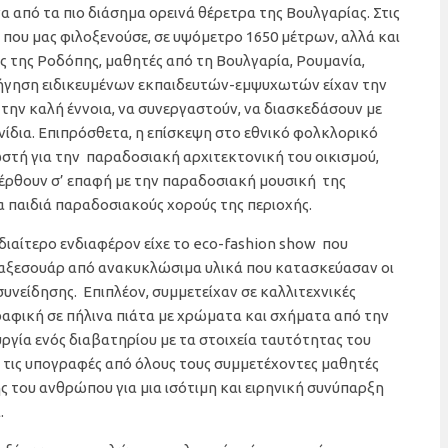
 από τα πιο διάσημα ορεινά θέρετρα της Βουλγαρίας. Στις
 που μας φιλοξενούσε, σε υψόμετρο 1650 μέτρων, αλλά και
ς της Ροδόπης, μαθητές από τη Βουλγαρία, Ρουμανία,
οδήγηση ειδικευμένων εκπαιδευτών-εμψυχωτών είχαν την
 την καλή έννοια, να συνεργαστούν, να διασκεδάσουν με
ίδια. Επιπρόσθετα, η επίσκεψη στο εθνικό φολκλορικό
στή για την παραδοσιακή αρχιτεκτονική του οικισμού,
 έρθουν σ’ επαφή με την παραδοσιακή μουσική της
α παιδιά παραδοσιακούς χορούς της περιοχής.
ιαίτερο ενδιαφέρον είχε το eco-fashion show που
ι αξεσουάρ από ανακυκλώσιμα υλικά που κατασκεύασαν οι
συνείδησης. Επιπλέον, συμμετείχαν σε καλλιτεχνικές
αφική σε πήλινα πιάτα με χρώματα και σχήματα από την
ργία ενός διαβατηρίου με τα στοιχεία ταυτότητας του
 τις υπογραφές από όλους τους συμμετέχοντες μαθητές
ς του ανθρώπου για μια ισότιμη και ειρηνική συνύπαρξη
.