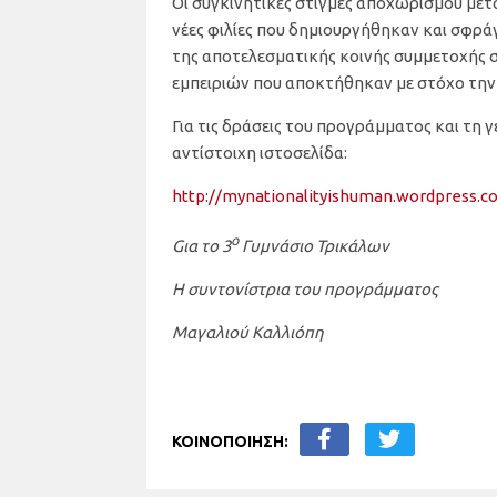
Οι συγκινητικές στιγμές αποχωρισμού μετ
νέες φιλίες που δημιουργήθηκαν και σφρά
της αποτελεσματικής κοινής συμμετοχής σ
εμπειριών που αποκτήθηκαν με στόχο τη
Για τις δράσεις του προγράμματος και τη 
αντίστοιχη ιστοσελίδα:
http://mynationalityishuman.wordpress.c
ο
Gια το 3
Γυμνάσιο Τρικάλων
Η συντονίστρια του προγράμματος
Μαγαλιού Καλλιόπη
ΚΟΙΝΟΠΟΙΗΣΗ: