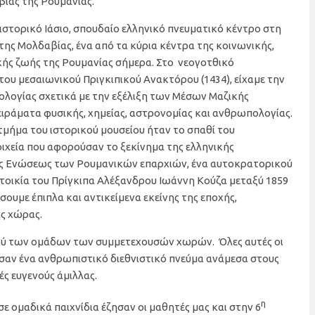
ίας της Ρουμανίας.
ιστορικό Ιάσιο, σπουδαίο ελληνικό πνευματικό κέντρο στη
ης Μολδαβίας, ένα από τα κύρια κέντρα της κοινωνικής,
ικής ζωής της Ρουμανίας σήμερα. Στο νεογοτθικό
 του μεσαιωνικού Πριγκιπικού Ανακτόρου (1434), είχαμε την
νολογίας σχετικά με την εξέλιξη των Μέσων Μαζικής
ράματα φυσικής, χημείας, αστρονομίας και ανθρωπολογίας.
 τμήμα του ιστορικού μουσείου ήταν το σπαθί του
ιχεία που αφορούσαν το ξεκίνημα της ελληνικής
ης Ενώσεως των Ρουμανικών επαρχιών, ένα αυτοκρατορικού
τοικία του Πρίγκιπα Αλέξανδρου Ιωάννη Κούζα μεταξύ 1859
σουμε έπιπλα και αντικείμενα εκείνης της εποχής,
ς χώρας.
ταξύ των ομάδων των συμμετεχουσών χωρών. Όλες αυτές οι
σαν ένα ανθρωπιστικό διεθνιστικό πνεύμα ανάμεσα στους
ς ευγενούς άμιλλας.
η
ε ομαδικά παιχνίδια έζησαν οι μαθητές μας και στην 6