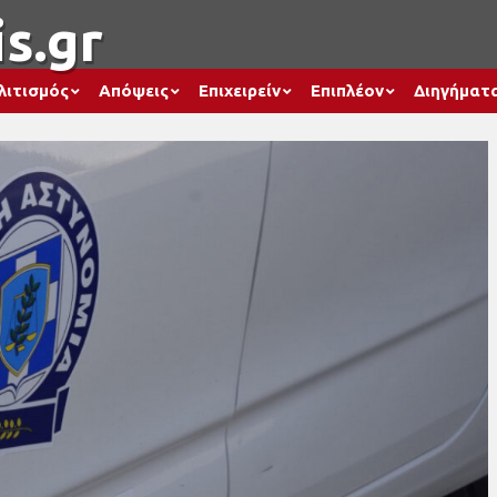
s.gr
λιτισμός
Απόψεις
Επιχειρείν
Επιπλέον
Διηγήματ