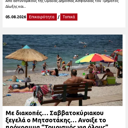
Από αστυνομικούς της Ομάδας Δημόσιας Ασφάλειας του Τμήματος
Δίωξης και...
05.08.2026
Επικαιρότητα
/
Τοπικά
Με διακοπές… Σαββατοκύριακου
ξεγελά ο Μητσοτάκης… Ανοιξε το
πρόγραμμα “Τουρισμός για όλους”