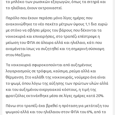
το μπλόκο των ρωσικών εξαγωγών, όπως τα σιτηρά και
το ηλιέλαιο, έχουν εκτροχιαστεί.
Παρόλο που έχουν περάσει μόνο λίγες ημέρες που
ανακοινώθηκε το νέο πακέτο μέτρων ύψους 1,1 δισ. ευρώ
με στόχο να σβήσει μέρος του βάρους που δέχονται τα
νοικοκυριά και επιχειρήσεις, στο τραπέζι επέστρεψε η
μείωση του ΦΠΑ σε άλευρα αλλά και ηλιέλαιο, κάτι που
αναμένεται ίσως να συζητηθεί και τη σημερινή σύσκεψη
στου Μαξίμου.
Τα νοικοκυριά σφυροκοπούνται από αυξημένους
λογαριασμούς σε τρόφιμα, καύσιμα, ρεύμα αλλά και
θέρμανση. Στο καλάθι της νοικοκυράς, νούμερο ένα είναι
το ψωμί, όπου λόγω της αύξησης των πρώτων υλών αλλά
και του αυξημένου ενεργειακού κόστους, η τιμή της
φρατζόλας εκτινάχθηκε μέσα σε λίγες ημέρες κατά 20%.
Πάνω στο τραπέζι έχει βρεθεί η πρόταση για μετάταξη του
ψωμιού αλλά και του ηλιέλαιου στον ΦΠΑ του 6%, από το