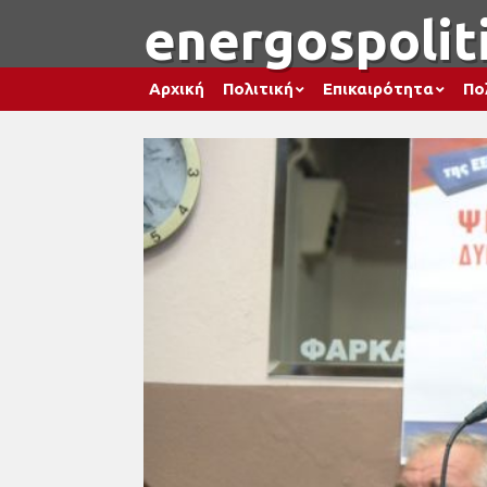
energospoliti
Αρχική
Πολιτική
Επικαιρότητα
Πο