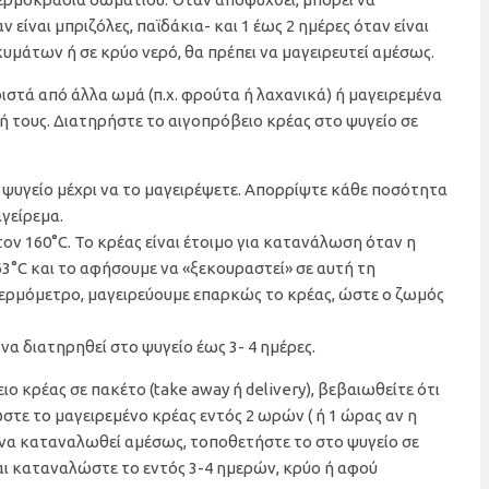
 είναι μπριζόλες, παϊδάκια- και 1 έως 2 ημέρες όταν είναι
υμάτων ή σε κρύο νερό, θα πρέπει να μαγειρευτεί αμέσως.
ιστά από άλλα ωμά (π.χ. φρούτα ή λαχανικά) ή μαγειρεμένα
ή τους. Διατηρήστε το αιγοπρόβειο κρέας στο ψυγείο σε
ψυγείο μέχρι να το μαγειρέψετε. Απορρίψτε κάθε ποσότητα
γείρεμα.
ν 160°C. Το κρέας είναι έτοιμο για κατανάλωση όταν η
3°C και το αφήσουμε να «ξεκουραστεί» σε αυτή τη
 θερμόμετρο, μαγειρεύουμε επαρκώς το κρέας, ώστε ο ζωμός
να διατηρηθεί στο ψυγείο έως 3- 4 ημέρες.
ο κρέας σε πακέτο (take away ή delivery), βεβαιωθείτε ότι
στε το μαγειρεμένο κρέας εντός 2 ωρών ( ή 1 ώρας αν η
ι να καταναλωθεί αμέσως, τοποθετήστε το στο ψυγείο σε
αι καταναλώστε το εντός 3-4 ημερών, κρύο ή αφού