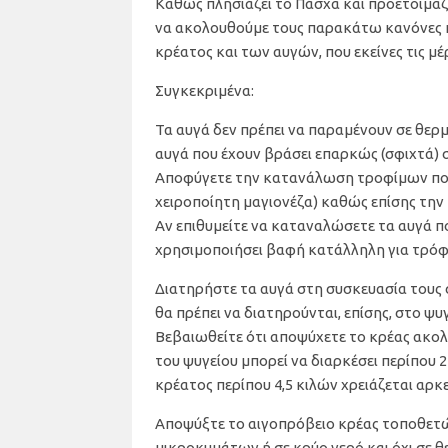
Καθώς πλησιάζει το Πάσχα και προετοιμαζ
να ακολουθούμε τους παρακάτω κανόνες κ
κρέατος και των αυγών, που εκείνες τις 
Συγκεκριμένα:
Τα αυγά δεν πρέπει να παραμένουν σε θερ
αυγά που έχουν βράσει επαρκώς (σφιχτά) σ
Αποφύγετε την κατανάλωση τροφίμων που 
χειροποίητη μαγιονέζα) καθώς επίσης την
Αν επιθυμείτε να καταναλώσετε τα αυγά π
χρησιμοποιήσει βαφή κατάλληλη για τρόφ
Διατηρήστε τα αυγά στη συσκευασία τους σ
θα πρέπει να διατηρούνται, επίσης, στο ψυγ
Βεβαιωθείτε ότι αποψύχετε το κρέας ακ
του ψυγείου μπορεί να διαρκέσει περίπου 
κρέατος περίπου 4,5 κιλών χρειάζεται αρκ
Αποψύξτε το αιγοπρόβειο κρέας τοποθετώ
μικροκυμάτων ή σε κρύο νερό και όχι σε 