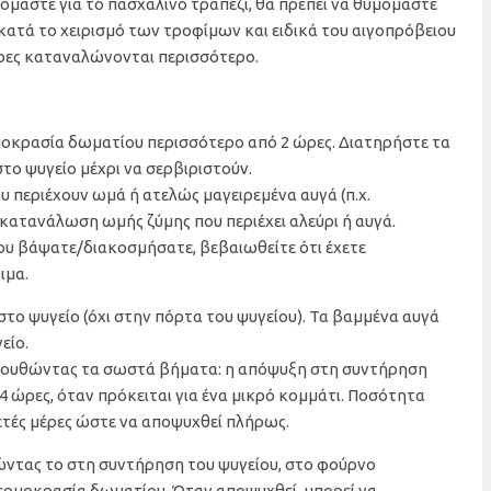
όμαστε για το πασχαλινό τραπέζι, θα πρέπει να θυμόμαστε
ατά το χειρισμό των τροφίμων και ειδικά του αιγοπρόβειου
μέρες καταναλώνονται περισσότερο.
μοκρασία δωματίου περισσότερο από 2 ώρες. Διατηρήστε τα
το ψυγείο μέχρι να σερβιριστούν.
περιέχουν ωμά ή ατελώς μαγειρεμένα αυγά (π.χ.
 κατανάλωση ωμής ζύμης που περιέχει αλεύρι ή αυγά.
ου βάψατε/διακοσμήσατε, βεβαιωθείτε ότι έχετε
ιμα.
το ψυγείο (όχι στην πόρτα του ψυγείου). Τα βαμμένα αυγά
είο.
ολουθώντας τα σωστά βήματα: η απόψυξη στη συντήρηση
24 ώρες, όταν πρόκειται για ένα μικρό κομμάτι. Ποσότητα
ετές μέρες ώστε να αποψυχθεί πλήρως.
ντας το στη συντήρηση του ψυγείου, στο φούρνο
θερμοκρασία δωματίου. Όταν αποψυχθεί, μπορεί να