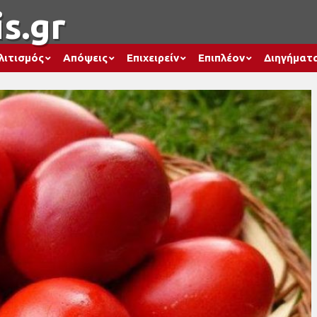
s.gr
λιτισμός
Απόψεις
Επιχειρείν
Επιπλέον
Διηγήματ