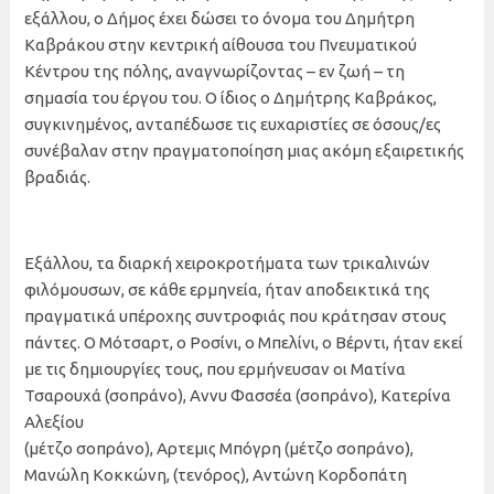
εξάλλου, ο Δήμος έχει δώσει το όνομα του Δημήτρη
Καβράκου στην κεντρική αίθουσα του Πνευματικού
Κέντρου της πόλης, αναγνωρίζοντας – εν ζωή – τη
σημασία του έργου του. Ο ίδιος ο Δημήτρης Καβράκος,
συγκινημένος, ανταπέδωσε τις ευχαριστίες σε όσους/ες
συνέβαλαν στην πραγματοποίηση μιας ακόμη εξαιρετικής
βραδιάς.
Εξάλλου, τα διαρκή χειροκροτήματα των τρικαλινών
φιλόμουσων, σε κάθε ερμηνεία, ήταν αποδεικτικά της
πραγματικά υπέροχης συντροφιάς που κράτησαν στους
πάντες. Ο Μότσαρτ, ο Ροσίνι, ο Μπελίνι, ο Βέρντι, ήταν εκεί
με τις δημιουργίες τους, που ερμήνευσαν οι Ματίνα
Τσαρουχά (σοπράνο), Αννυ Φασσέα (σοπράνο), Κατερίνα
Αλεξίου
(μέτζο σοπράνο), Αρτεμις Μπόγρη (μέτζο σοπράνο),
Μανώλη Κοκκώνη, (τενόρος), Αντώνη Κορδοπάτη