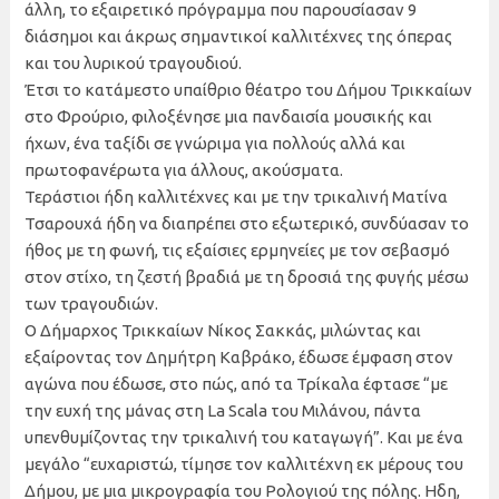
άλλη, το εξαιρετικό πρόγραμμα που παρουσίασαν 9
διάσημοι και άκρως σημαντικοί καλλιτέχνες της όπερας
και του λυρικού τραγουδιού.
Έτσι το κατάμεστο υπαίθριο θέατρο του Δήμου Τρικκαίων
στο Φρούριο, φιλοξένησε μια πανδαισία μουσικής και
ήχων, ένα ταξίδι σε γνώριμα για πολλούς αλλά και
πρωτοφανέρωτα για άλλους, ακούσματα.
Τεράστιοι ήδη καλλιτέχνες και με την τρικαλινή Ματίνα
Τσαρουχά ήδη να διαπρέπει στο εξωτερικό, συνδύασαν το
ήθος με τη φωνή, τις εξαίσιες ερμηνείες με τον σεβασμό
στον στίχο, τη ζεστή βραδιά με τη δροσιά της φυγής μέσω
των τραγουδιών.
Ο Δήμαρχος Τρικκαίων Νίκος Σακκάς, μιλώντας και
εξαίροντας τον Δημήτρη Καβράκο, έδωσε έμφαση στον
αγώνα που έδωσε, στο πώς, από τα Τρίκαλα έφτασε “με
την ευχή της μάνας στη La Scala του Μιλάνου, πάντα
υπενθυμίζοντας την τρικαλινή του καταγωγή”. Και με ένα
μεγάλο “ευχαριστώ, τίμησε τον καλλιτέχνη εκ μέρους του
Δήμου, με μια μικρογραφία του Ρολογιού της πόλης. Ηδη,