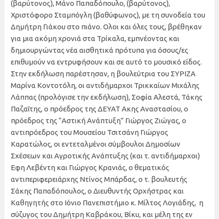
(βαρύτονος), Μάνο Παπαδόπουλο, (βαρύτονος),
Χριστόφορο Σταμπόγλη (βαθύφωνος), με τη συνοδεία του
Δημήτρη Γιάκου στο πιάνο. Ολοι και όλες τους, βρέθηκαν
για μια ακόμη χρονιά στα Τρίκαλα, εμπνέοντας και
δημιουργώντας νέα αισθητικά πρότυπα για όσους/ες
επιθυμούν να εντρυφήσουν και σε αυτό το μουσικό είδος.
Στην εκδήλωση παρέστησαν, η βουλεύτρια του ΣΥΡΙΖΑ
Μαρίνα Κοντοτόλη, οι αντιδήμαρχοι Τρικκαίων Μιχάλης
Λάππας (προλόγισε την εκδήλωση), Σοφία Αλεστά, Τάκης
Παζαΐτης, ο πρόεδρος της ΔΕΥΑΤ Ακης Αναστασίου, ο
πρόεδρος της “Αστική Ανάπτυξη” Γιώργος Ζιώγας, ο
αντιπρόεδρος του Μουσείου Τσιτσάνη Γιώργος
Καρατώλος, οι εντεταλμένοι σύμβουλοι Δημοσίων
Σχέσεων και Αγροτικής Ανάπτυξης (και τ. αντιδήμαρχοι)
Εφη Λεβέντη και Γιώργος Κρανιάς, ο θεματικός
αντιπεριφερειάρχης Ντίνος Μπάρδας, ο τ. βουλευτής
Σάκης Παπαδόπουλος, ο Διευθυντής Ορχήστρας και
Καθηγητής στο Ιόνιο Πανεπιστήμιο κ. Μίλτος Λογιάδης, η
σύζυγος του Δημήτρη Καβράκου, Βίκυ, και μέλη της εν