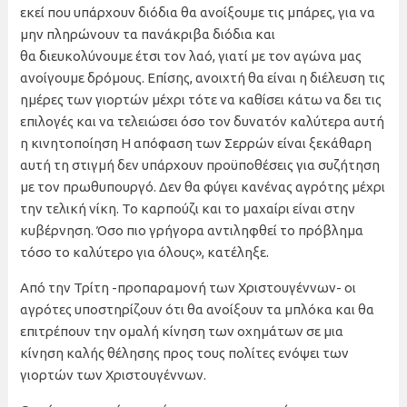
εκεί που υπάρχουν διόδια θα ανοίξουμε τις μπάρες, για να
μην πληρώνουν τα πανάκριβα διόδια και
θα διευκολύνουμε έτσι τον λαό, γιατί με τον αγώνα μας
ανοίγουμε δρόμους. Επίσης, ανοιχτή θα είναι η διέλευση τις
ημέρες των γιορτών μέχρι τότε να καθίσει κάτω να δει τις
επιλογές και να τελειώσει όσο τον δυνατόν καλύτερα αυτή
η κινητοποίηση Η απόφαση των Σερρών είναι ξεκάθαρη
αυτή τη στιγμή δεν υπάρχουν προϋποθέσεις για συζήτηση
με τον πρωθυπουργό. Δεν θα φύγει κανένας αγρότης μέχρι
την τελική νίκη. Το καρπούζι και το μαχαίρι είναι στην
κυβέρνηση. Όσο πιο γρήγορα αντιληφθεί το πρόβλημα
τόσο το καλύτερο για όλους», κατέληξε.
Από την Τρίτη -προπαραμονή των Χριστουγέννων- οι
αγρότες υποστηρίζουν ότι θα ανοίξουν τα μπλόκα και θα
επιτρέπουν την ομαλή κίνηση των οχημάτων σε μια
κίνηση καλής θέλησης προς τους πολίτες ενόψει των
γιορτών των Χριστουγέννων.