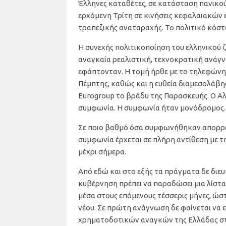
Έλληνες καταθέτες, σε κατάσταση πανικού
ερχόμενη Τρίτη σε κινήσεις κεφαλαιακών
τραπεζικής αναταραχής. Το πολιτικό κόστ
Η συνεχής πολιτικοποίηση του ελληνικού 
αναγκαία ρεαλιστική, τεχνοκρατική ανάγν
εφάπτονταν. Η τομή ήρθε με το τηλεφώνη
Πέμπτης, καθώς και η ευθεία διαμεσολάβ
Eurogroup το βράδυ της Παρασκευής. Ο Αλ
συμφωνία. Η συμφωνία ήταν μονόδρομος. 
Σε ποιο βαθμό όσα συμφωνήθηκαν απορρέου
συμφωνία έρχεται σε πλήρη αντίθεση με τ
μέχρι σήμερα.
Από εδώ και στο εξής τα πράγματα δε διευ
κυβέρνηση πρέπει να παραδώσει μια λίστα 
μέσα στους επόμενους τέσσερις μήνες, ώσ
νέου. Σε πρώτη ανάγνωση δε φαίνεται να ε
χρηματοδοτικών αναγκών της Ελλάδας στ