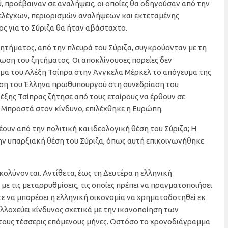
, προέβαιναν σε αναλήψεις, οι οποίες θα οδηγούσαν από την
 ελέγχων, περιορισμών αναλήψεων και εκτεταμένης
ος για το Σύριζα θα ήταν αβάσταχτο.
ζητήματος, από την πλευρά του Σύριζα, συγκρούονταν με τη
ωση του ζητήματος. Οι αποκλίνουσες πορείες δεν
μα του Αλέξη Τσίπρα στην Άνγκελα Μέρκελ το απόγευμα της
ηση του Έλληνα πρωθυπουργού στη συνεδρίαση του
έξης Τσίπρας ζήτησε από τους εταίρους να έρθουν σε
Μπροστά στον κίνδυνο, επιλέχθηκε η Ευρώπη.
ν από την πολιτική και ιδεολογική θέση του Σύριζα; Η
ην υπαρξιακή θέση του Σύριζα, όπως αυτή επικοινωνήθηκε
κολύνονται. Αντίθετα, έως τη Δευτέρα η ελληνική
με τις μεταρρυθμίσεις, τις οποίες πρέπει να πραγματοποιήσει
τε να μπορέσει η ελληνική οικονομία να χρηματοδοτηθεί εκ
λλοχεύει κίνδυνος σχετικά με την ικανοποίηση των
ους τέσσερις επόμενους μήνες. Ωστόσο το χρονοδιάγραμμα