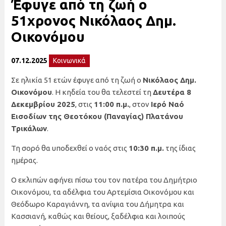
Έφυγε από τη ζωή ο
51χρονος Νικόλαος Δημ.
Οικονόμου
07.12.2025
Κοινωνικά
Σε ηλικία 51 ετών έφυγε από τη ζωή ο
Νικόλαος Δημ.
Οικονόμου
. Η κηδεία του θα τελεστεί τη
Δευτέρα 8
Δεκεμβρίου 2025
, στις
11:00 π.μ.
, στον
Ιερό Ναό
Εισοδίων της Θεοτόκου (Παναγίας) Πλατάνου
Τρικάλων
.
Τη σορό θα υποδεχθεί ο ναός στις
10:30 π.μ.
της ίδιας
ημέρας.
Ο εκλιπών αφήνει πίσω του τον πατέρα του Δημήτριο
Οικονόμου, τα αδέλφια του Αρτεμίσια Οικονόμου και
Θεόδωρο Καραγιάννη, τα ανίψια του Δήμητρα και
Κασσιανή, καθώς και θείους, ξαδέλφια και λοιπούς