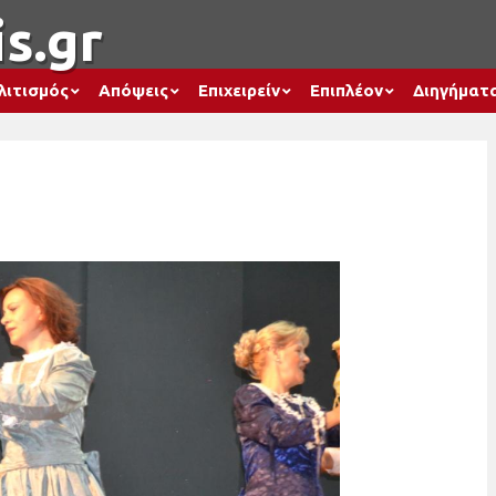
s.gr
λιτισμός
Απόψεις
Επιχειρείν
Επιπλέον
Διηγήματ