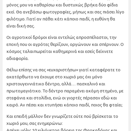
μόνος μου να καθαρίσω και δυστυχώς βρήκα δύο φίδια
εκεί. Θα ανεβάσω φωτογραφίες, μήπως και σας πιάσει λίγο
φιλότιμο. Γιατί αν πάθει κάτι κάποιο παιδί, η ευθύνη θα
είναι δική σας.
Οι αγροτικοί δρόμοι είναι εντελώς απροσπέλαστοι, την
εποχή που οι αγρότες θερίζουν, οργώνουν και σπέρνουν. Ο
κόσμος ταλαιπωρείται καθημερινά και εσείς δείχνετε
αδιαφορία.
Θέλω επίσης να σας «ευχαριστήσω» γιατί καταφέρατε το
ακατόρθωτο να έχουμε στο χωριό μας όχι μόνο
χριστουγεννιάτικο δέντρο, αλλά… πασχαλινό και
πρωτομαγιάτικο. Το δέντρο παραμένει ακόμη στημένο, με
στεφάνια και στολίδια, ενώ οι γιορτές πέρασαν εδώ και
καιρό. Αν πέσει και χτυπήσει κάποιο παιδί, ποιος θα φταίει;
Και επειδή μάλλον δεν γνωρίζετε ούτε πού βρίσκεται το
χωριό μου, σας ενημερώνω:
Απέχει μόλις 10 χιλιόμετρα βόρεια της Φαρκαδόνας και