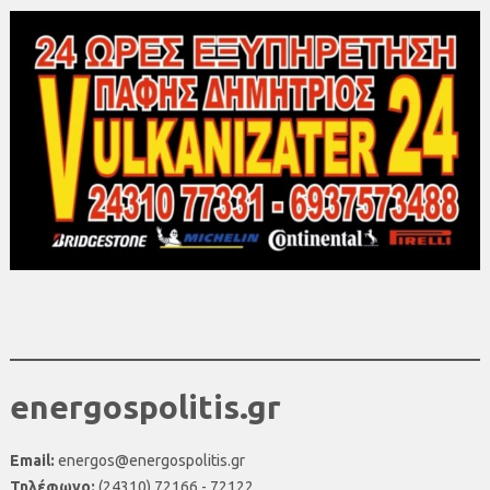
energospolitis.gr
Email:
energos@energospolitis.gr
Τηλέφωνο:
(24310) 72166 - 72122