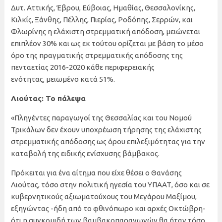
Δυτ. Αττικής, Έβρου, Εύβοιας, Ημαθίας, Θεσσαλονίκης,
Κιλκίς, Ξάνθης, Πέλλης, Πιερίας, Ροδόπης, Σερρών, και
Φλωρίνης η ελάχιστη στρεμματική απόδοση, μειώνεται
επιπλέον 30% και ως εκ τούτου ορίζεται με βάση το μέσο
όρο της πραγματικής στρεμματικής απόδοσης της
πενταετίας 2016-2020 κάθε περιφερειακής
ενότητας, μειωμένο κατά 51%.
Λιούτας: Το πάλεψα
«Πληγέντες παραγωγοί της Θεσσαλίας και του Νομού
Τρικάλων δεν έχουν υποχρέωση τήρησης της ελάχιστης
στρεμματικής απόδοσης ως όρου επιλεξιμότητας για την
καταβολή της ειδικής ενίσχυσης βάμβακος.
Πρόκειται για ένα αίτημα που είχε θέσει ο Θανάσης
Λιούτας, τόσο στην πολιτική ηγεσία του ΥΠΑΑΤ, όσο και σε
κυβερνητικούς αξιωματούχους του Μεγάρου Μαξίμου,
εξηγώντας -ήδη από το φθινόπωρο και αρχές Οκτώβρη-
ότι η συγκομιδή των βαμβακοπαραγωγών θα ήταν τόσο