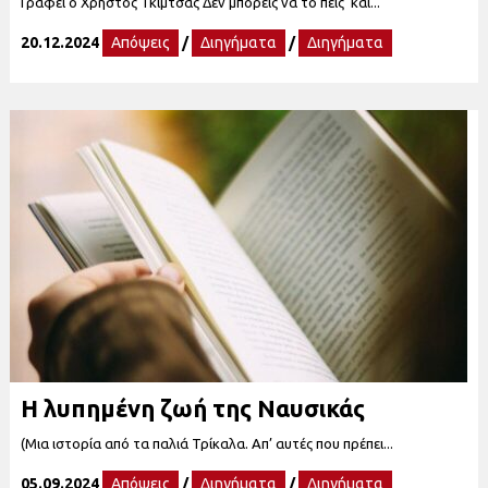
Γράφει ο Χρήστος Γκίμτσας Δεν μπορείς να το πεις και...
20.12.2024
Απόψεις
/
Διηγήματα
/
Διηγήματα
Η λυπημένη ζωή της Ναυσικάς
(Μια ιστορία από τα παλιά Τρίκαλα. Απ’ αυτές που πρέπει...
05.09.2024
Απόψεις
/
Διηγήματα
/
Διηγήματα