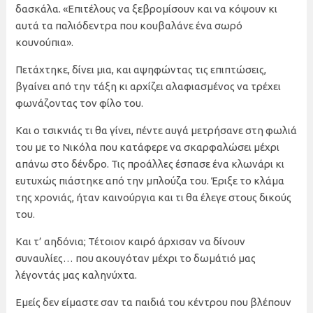
δασκάλα. «Επιτέλους να ξεβρομίσουν και να κόψουν κι
αυτά τα παλιόδεντρα που κουβαλάνε ένα σωρό
κουνούπια».
Πετάχτηκε, δίνει μια, και αψηφώντας τις επιπτώσεις,
βγαίνει από την τάξη κι αρχίζει αλαφιασμένος να τρέχει
φωνάζοντας τον φίλο του.
Και ο τσικνιάς τι θα γίνει, πέντε αυγά μετρήσανε στη φωλιά
του με το Νικόλα που κατάφερε να σκαρφαλώσει μέχρι
απάνω στο δένδρο. Τις προάλλες έσπασε ένα κλωνάρι κι
ευτυχώς πιάστηκε από την μπλούζα του. Έριξε το κλάμα
της χρονιάς, ήταν καινούργια και τι θα έλεγε στους δικούς
του.
Και τ’ αηδόνια; Τέτοιον καιρό άρχισαν να δίνουν
συναυλίες… που ακουγόταν μέχρι το δωμάτιό μας
λέγοντάς μας καληνύχτα.
Εμείς δεν είμαστε σαν τα παιδιά του κέντρου που βλέπουν