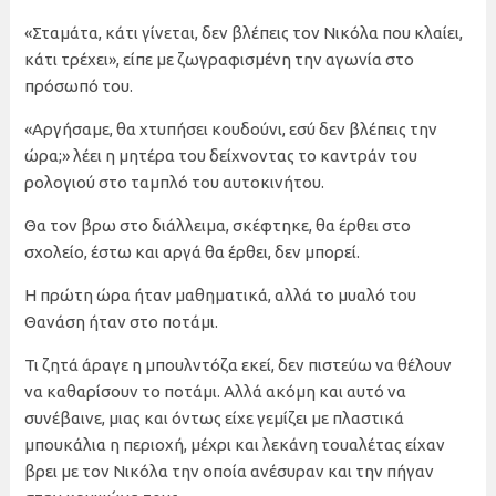
«Σταμάτα, κάτι γίνεται, δεν βλέπεις τον Νικόλα που κλαίει,
κάτι τρέχει», είπε με ζωγραφισμένη την αγωνία στο
πρόσωπό του.
«Αργήσαμε, θα χτυπήσει κουδούνι, εσύ δεν βλέπεις την
ώρα;» λέει η μητέρα του δείχνοντας το καντράν του
ρολογιού στο ταμπλό του αυτοκινήτου.
Θα τον βρω στο διάλλειμα, σκέφτηκε, θα έρθει στο
σχολείο, έστω και αργά θα έρθει, δεν μπορεί.
Η πρώτη ώρα ήταν μαθηματικά, αλλά το μυαλό του
Θανάση ήταν στο ποτάμι.
Τι ζητά άραγε η μπουλντόζα εκεί, δεν πιστεύω να θέλουν
να καθαρίσουν το ποτάμι. Αλλά ακόμη και αυτό να
συνέβαινε, μιας και όντως είχε γεμίζει με πλαστικά
μπουκάλια η περιοχή, μέχρι και λεκάνη τουαλέτας είχαν
βρει με τον Νικόλα την οποία ανέσυραν και την πήγαν