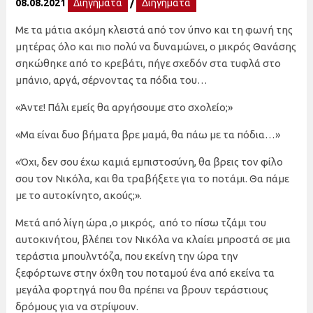
08.08.2021
Διηγήματα
/
Διηγήματα
Με τα μάτια ακόμη κλειστά από τον ύπνο και τη φωνή της
μητέρας όλο και πιο πολύ να δυναμώνει, ο μικρός Θανάσης
σηκώθηκε από το κρεβάτι, πήγε σχεδόν στα τυφλά στο
μπάνιο, αργά, σέρνοντας τα πόδια του…
«Άντε! Πάλι εμείς θα αργήσουμε στο σχολείο;»
«Μα είναι δυο βήματα βρε μαμά, θα πάω με τα πόδια…»
«Όχι, δεν σου έχω καμιά εμπιστοσύνη, θα βρεις τον φίλο
σου τον Νικόλα, και θα τραβήξετε για το ποτάμι. Θα πάμε
με το αυτοκίνητο, ακούς;».
Μετά από λίγη ώρα ,ο μικρός, από το πίσω τζάμι του
αυτοκινήτου, βλέπει τον Νικόλα να κλαίει μπροστά σε μια
τεράστια μπουλντόζα, που εκείνη την ώρα την
ξεφόρτωνε στην όχθη του ποταμού ένα από εκείνα τα
μεγάλα φορτηγά που θα πρέπει να βρουν τεράστιους
δρόμους για να στρίψουν.