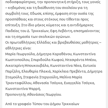
ποδοσφαιρίστριες, την προπονητική στήριξη, τους γονείς
– κηδεμόνες και τη διεύθυνση του σχολείου για τη
συμβολή τους. Εδωσε, επίσης, έμφαση στην ουσία της
προσπάθειας και στους στόχους που τίθενται προς
επίτευξη. Στο ίδιο μήκος κύματος και η αντιδήμαρχος
Παιδείας του Δ. Τρικκαίων, Εφη Λεβέντη, επισημαίνοντας
και τη σημασία των σχολικών αγώνων.
Οι πρωταθλήτριες Ελλάδας και βραβευθείσες μαθήτριες –
αθλήτριες είναι:
Μαρία Γεωργούλα, Δήμητρα Καραθάνου, Κωνσταντίνα
Κωστοπούλου, Σπυριδούλα Κωφού, Ντεσιρέντα Μπέου,
Αικατερίνη Μπουκουβάλα, Κωνσταντίνα Νίκα, Ευτυχία
Παρζάλη, Ελευθερία Πλακιά, Χαρίκλεια Πρεβέντα, Δήμητρα
Σταμούλη, Στεφανία Στεργιούλη, Μελίνα Μαρία
Τριανταφύλλου, Αθανασία Τσόγκα, Ευαγγελία Τσόγκα,
Κωνσταντίνα Ψαρρή,
Προπονητής Αθανάσιος Γεωργίου.
Από το γραφείο Τύπου του Δήμου Τρικκαίων