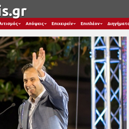
s.gr
λιτισμός
Απόψεις
Επιχειρείν
Επιπλέον
Διηγήματ